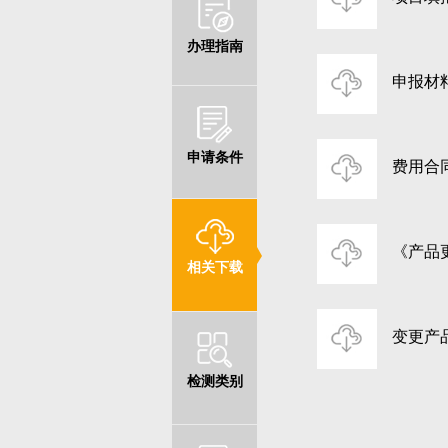
办理指南
申报材
申请条件
费用合
《产品
相关下载
变更产
检测类别