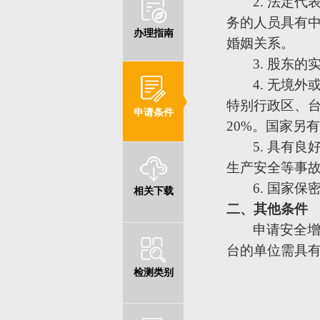
2.
法定代
务的人员具有
办理指南
婚姻关系。
3.
股东的
4.
无境外
特别行政区、
申请条件
20%
。国家另有
5.
具有良
生产安全等事
6.
国家保
相关下载
二、其他条件
申请安全
台的单位需具
检测类别