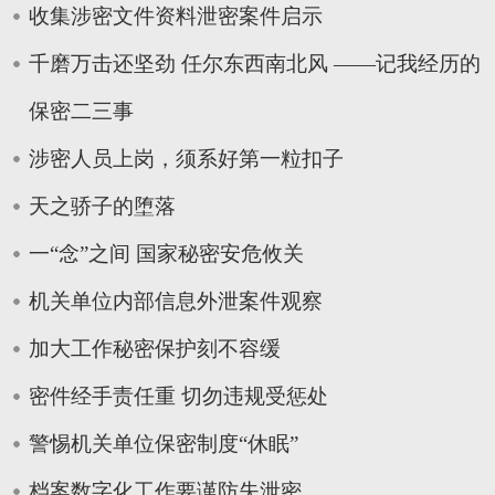
收集涉密文件资料泄密案件启示
千磨万击还坚劲 任尔东西南北风 ——记我经历的
保密二三事
涉密人员上岗，须系好第一粒扣子
天之骄子的堕落
一“念”之间 国家秘密安危攸关
机关单位内部信息外泄案件观察
加大工作秘密保护刻不容缓
密件经手责任重 切勿违规受惩处
警惕机关单位保密制度“休眠”
档案数字化工作要谨防失泄密