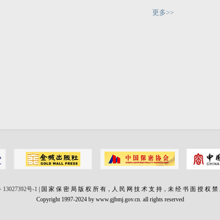
更多>>
 13027392号-1
| 国 家 保 密 局 版 权 所 有，人 民 网 技 术 支 持，未 经 书 面 授 权 禁
Copyright 1997-2024 by www.gjbmj.gov.cn. all rights reserved