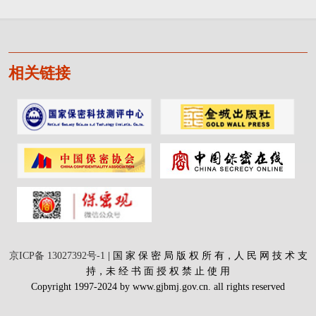
相关链接
京ICP备 13027392号-1
| 国 家 保 密 局 版 权 所 有，人 民 网 技 术 支
持，未 经 书 面 授 权 禁 止 使 用
Copyright 1997-2024 by www.gjbmj.gov.cn. all rights reserved