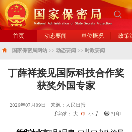
首页
动态要闻
单位概况
政策
国家保密局网站
>>
动态要闻
>>
时政要闻
丁薛祥接见国际科技合作奖
获奖外国专家
2026年07月09日 来源：人民日报
【字体：
大
小
】
打印
中