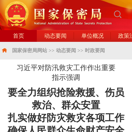
首页
动态要闻
单位概况
政策
国家保密局网站
>>
动态要闻
>>
时政要闻
习近平对防汛救灾工作作出重要
指示强调
要全力组织抢险救援、伤员
救治、群众安置
扎实做好防灾救灾各项工作
确保人民群众生命财产安全