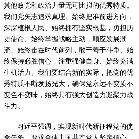
其他政党和政治力量无可比拟的优秀特质。
我们党矢志追求真理、始终把准前进方向，
深深植根人民、始终拥有坚实根基，勇担历
史使命、始终掌握战略主动，顺应发展潮
流、始终走在时代前列，敢于善于斗争、始
终保持必胜信心，注重强健自身、始终充满
生机活力。我们要结合新的实际，把党的优
秀特质不断发扬光大，确保党永远不变质不
变色不变味，始终具有强大创造力凝聚力战
斗力。
习近平强调，实现新时代新征程党的使
命任务，要求全体中国共产党人坚定信心、