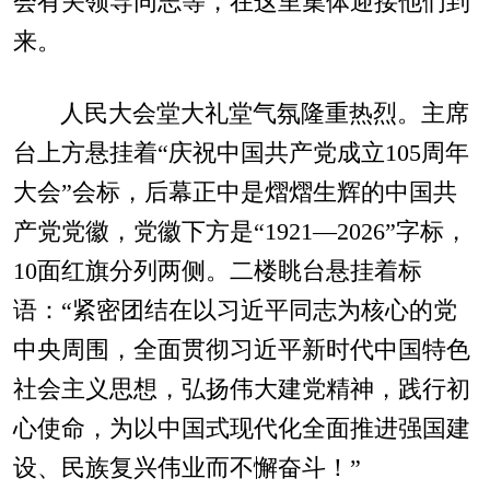
会有关领导同志等，在这里集体迎接他们到
来。
人民大会堂大礼堂气氛隆重热烈。主席
台上方悬挂着“庆祝中国共产党成立105周年
大会”会标，后幕正中是熠熠生辉的中国共
产党党徽，党徽下方是“1921—2026”字标，
10面红旗分列两侧。二楼眺台悬挂着标
语：“紧密团结在以习近平同志为核心的党
中央周围，全面贯彻习近平新时代中国特色
社会主义思想，弘扬伟大建党精神，践行初
心使命，为以中国式现代化全面推进强国建
设、民族复兴伟业而不懈奋斗！”