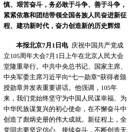
慎、艰苦奋斗，务必敢于斗争、善于斗争，
紧紧依靠和团结带领全国各族人民奋进新征
程、建功新时代，奋力创造新的历史辉煌
本报北京7月1日电
庆祝中国共产党成
立105周年大会7月1日上午在北京人民大会
堂隆重举行。中共中央总书记、国家主席、
中央军委主席习近平向“七一勋章”获得者颁
授勋章并发表重要讲话。他强调，105年
来，我们党始终坚守为中国人民谋幸福、为
中华民族谋复兴的初心使命，在不懈奋斗中
创造了彪炳史册的伟大成就。新征程上，全
党同志要坚定信心、接续奋斗，不断创造无