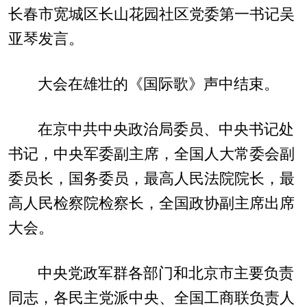
长春市宽城区长山花园社区党委第一书记吴
亚琴发言。
大会在雄壮的《国际歌》声中结束。
在京中共中央政治局委员、中央书记处
书记，中央军委副主席，全国人大常委会副
委员长，国务委员，最高人民法院院长，最
高人民检察院检察长，全国政协副主席出席
大会。
中央党政军群各部门和北京市主要负责
同志，各民主党派中央、全国工商联负责人