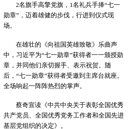
2名旗手高擎党旗，1名礼兵手捧“七一
勋章”，迈着雄健的步伐，行进到仪式现
场。
在雄壮的《向祖国英雄致敬》乐曲声
中，习近平为“七一勋章”获得者一一颁授勋
章，并同他们亲切握手、表示祝贺。随
后，“七一勋章”获得者受邀到主席台就座。
全场响起一阵阵热烈的掌声。
蔡奇宣读《中共中央关于表彰全国优秀
共产党员、全国优秀党务工作者和全国先进
基层党组织的决定》。