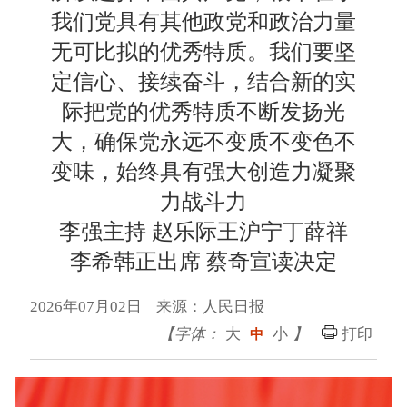
我们党具有其他政党和政治力量
无可比拟的优秀特质。我们要坚
定信心、接续奋斗，结合新的实
际把党的优秀特质不断发扬光
大，确保党永远不变质不变色不
变味，始终具有强大创造力凝聚
力战斗力
李强主持 赵乐际王沪宁丁薛祥
李希韩正出席 蔡奇宣读决定
2026年07月02日 来源：人民日报
【字体：
大
小
】
打印
中