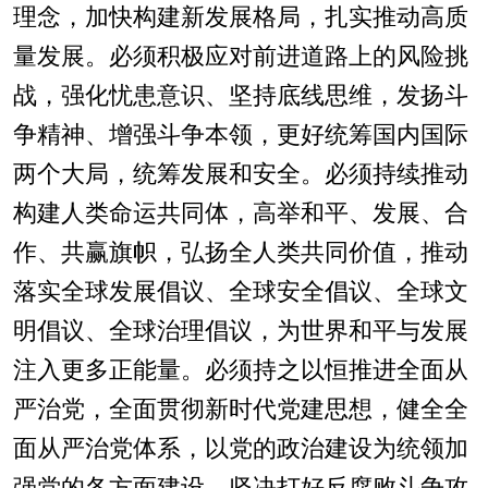
理念，加快构建新发展格局，扎实推动高质
量发展。必须积极应对前进道路上的风险挑
战，强化忧患意识、坚持底线思维，发扬斗
争精神、增强斗争本领，更好统筹国内国际
两个大局，统筹发展和安全。必须持续推动
构建人类命运共同体，高举和平、发展、合
作、共赢旗帜，弘扬全人类共同价值，推动
落实全球发展倡议、全球安全倡议、全球文
明倡议、全球治理倡议，为世界和平与发展
注入更多正能量。必须持之以恒推进全面从
严治党，全面贯彻新时代党建思想，健全全
面从严治党体系，以党的政治建设为统领加