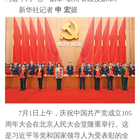
新华社记者
申 宏
摄
7月1日上午，庆祝中国共产党成立105
周年大会在北京人民大会堂隆重举行。这
是习近平等党和国家领导人为受表彰的全