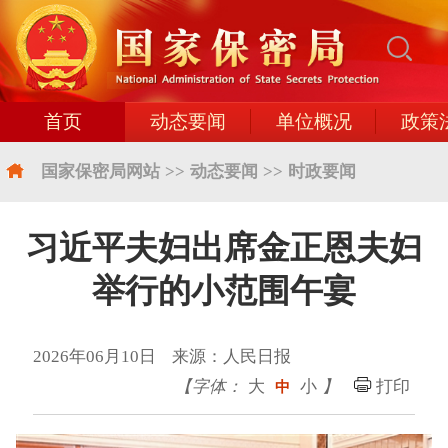
首页
动态要闻
单位概况
政策
国家保密局网站
>>
动态要闻
>>
时政要闻
习近平夫妇出席金正恩夫妇
举行的小范围午宴
2026年06月10日 来源：人民日报
【字体：
大
小
】
打印
中