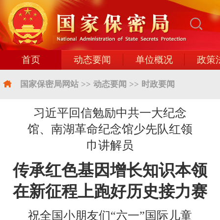
首页
动态要闻
单位概况
政策
国家保密局网站
>>
动态要闻
>>
时政要闻
习近平回信勉励中共一大纪念
馆、南湖革命纪念馆少先队红领
巾讲解员
传承红色基因增长知识本领
在新征程上跑好历史接力赛
祝全国小朋友们“六一”国际儿童