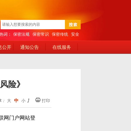
热词：
保密法规
保密常识
保密传统
安全
息公开
通知公告
在线服务
风险》
中
体：
大
小
】
打印
联网门户网站登