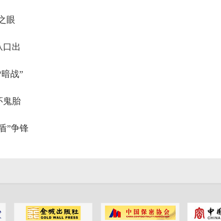
之眼
从口出
暗战”
怀鬼胎
“盾”争锋