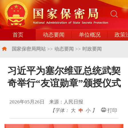
首页
动态要闻
单位概况
政策
国家保密局网站
>>
动态要闻
>>
时政要闻
习近平为塞尔维亚总统武契
奇举行“友谊勋章”颁授仪式
2026年05月26日 来源：人民日报
【字体：
大
小
】
打印
中