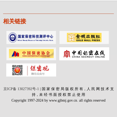
相关链接
京ICP备 13027392号-1
| 国 家 保 密 局 版 权 所 有，人 民 网 技 术 支
持，未 经 书 面 授 权 禁 止 使 用
Copyright 1997-2024 by www.gjbmj.gov.cn. all rights reserved