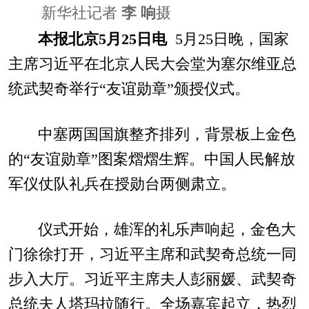
新华社记者
李 响
摄
本报北京5月25日电
5月25日晚，国家
主席习近平在北京人民大会堂为塞尔维亚总
统武契奇举行“友谊勋章”颁授仪式。
中塞两国国旗整齐排列，背景板上金色
的“友谊勋章”图案熠熠生辉。中国人民解放
军仪仗队礼兵在授勋台两侧肃立。
仪式开始，雄浑的礼乐声响起，金色大
门徐徐打开，习近平主席和武契奇总统一同
步入大厅。习近平主席夫人彭丽媛、武契奇
总统夫人塔玛拉随行。全场嘉宾起立，热烈