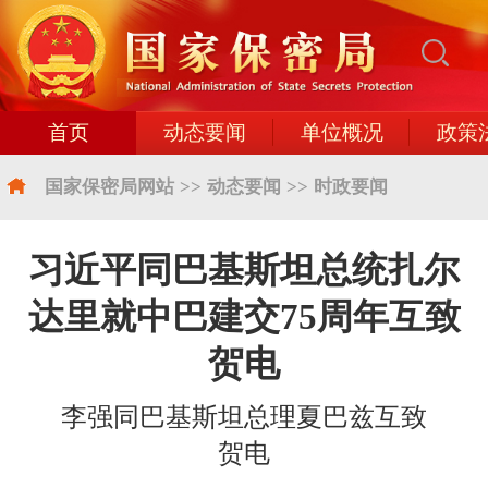
首页
动态要闻
单位概况
政策
国家保密局网站
>>
动态要闻
>>
时政要闻
习近平同巴基斯坦总统扎尔
达里就中巴建交75周年互致
贺电
李强同巴基斯坦总理夏巴兹互致
贺电