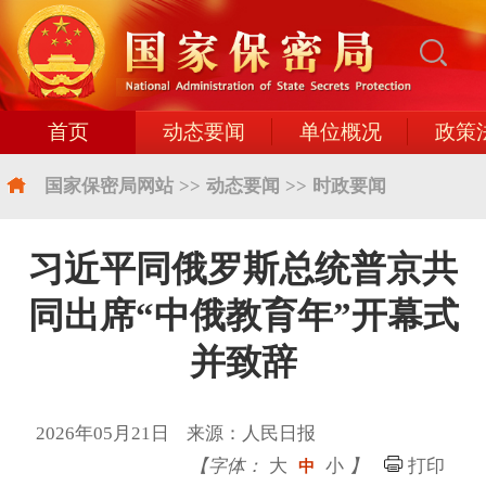
首页
动态要闻
单位概况
政策
国家保密局网站
>>
动态要闻
>>
时政要闻
习近平同俄罗斯总统普京共
同出席“中俄教育年”开幕式
并致辞
2026年05月21日 来源：人民日报
【字体：
大
小
】
打印
中