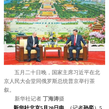
五月二十日晚，国家主席习近平在北
京人民大会堂同俄罗斯总统普京举行茶
叙。
新华社记者
丁海涛
摄
新华社北京5月20日电
（记者
孙奕
）5