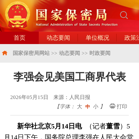
首页
动态要闻
单位概况
政策
国家保密局网站
>>
动态要闻
>>
时政要闻
李强会见美国工商界代表
2026年05月15日 来源：人民日报
【字体：
大
小
】
打印
中
新华社北京5月14日电
（记者
董雪
）5
月14日下午，国务院总理李强在人民大会堂