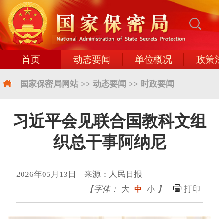
首页
动态要闻
单位概况
政策
国家保密局网站
>>
动态要闻
>>
时政要闻
习近平会见联合国教科文组
织总干事阿纳尼
2026年05月13日 来源：人民日报
【字体：
大
小
】
打印
中