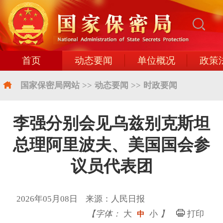
首页
动态要闻
单位概况
政策
国家保密局网站
>>
动态要闻
>>
时政要闻
李强分别会见乌兹别克斯坦
总理阿里波夫、美国国会参
议员代表团
2026年05月08日 来源：人民日报
【字体：
大
小
】
打印
中