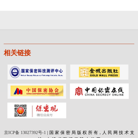
相关链接
京ICP备 13027392号-1
| 国 家 保 密 局 版 权 所 有，人 民 网 技 术 支