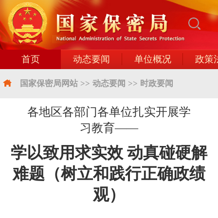
首页
动态要闻
单位概况
政策
国家保密局网站
>>
动态要闻
>>
时政要闻
各地区各部门各单位扎实开展学
习教育——
学以致用求实效 动真碰硬解
难题（树立和践行正确政绩
观）