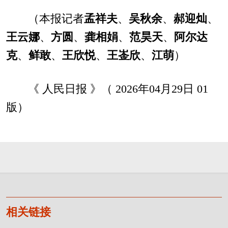
（本报记者
孟祥夫
、
吴秋余
、
郝迎灿
、
王云娜
、
方圆
、
龚相娟
、
范昊天
、
阿尔达
克
、
鲜敢
、
王欣悦
、
王崟欣
、
江萌
）
《 人民日报 》（ 2026年04月29日 01
版）
相关链接