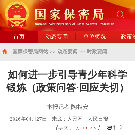
首页
动态要闻
单位概况
政策
国家保密局网站
>>
动态要闻
>>
时政要闻
如何进一步引导青少年科学
锻炼（政策问答·回应关切）
本报记者 陶相安
2026年04月27日 来源：人民网－人民日报
【字体：
大
小
】
打印
中