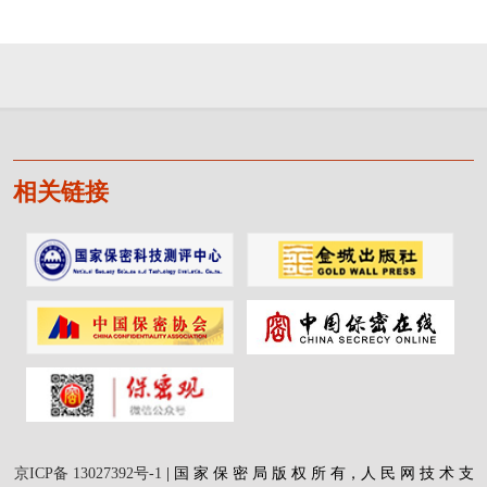
相关链接
京ICP备 13027392号-1
| 国 家 保 密 局 版 权 所 有，人 民 网 技 术 支