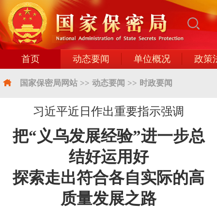
首页
动态要闻
单位概况
政策
国家保密局网站
>>
动态要闻
>>
时政要闻
习近平近日作出重要指示强调
把“义乌发展经验”进一步总
结好运用好
探索走出符合各自实际的高
质量发展之路