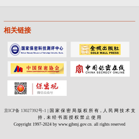
相关链接
京ICP备 13027392号-1
| 国 家 保 密 局 版 权 所 有，人 民 网 技 术 支
持，未 经 书 面 授 权 禁 止 使 用
Copyright 1997-2024 by www.gjbmj.gov.cn. all rights reserved