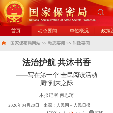
首页
动态要闻
单位概况
政策
国家保密局网站
>>
动态要闻
>>
时政要闻
法治护航 共沐书香
——写在第一个“全民阅读活动
周”到来之际
本报记者 何思琦
2026年04月20日 来源：人民网－人民日报
【字体：
大
小
】
打印
中