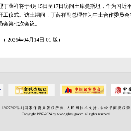
理丁薛祥将于4月15日至17日访问土库曼斯坦，作为习近
开工仪式。访土期间，丁薛祥副总理作为中土合作委员会
员会第七次会议。
 2026年04月14日 01 版）
 13027392号-1
| 国 家 保 密 局 版 权 所 有，人 民 网 技 术 支 持，未 经 书 面 授 权 禁
Copyright 1997-2024 by www.gjbmj.gov.cn. all rights reserved