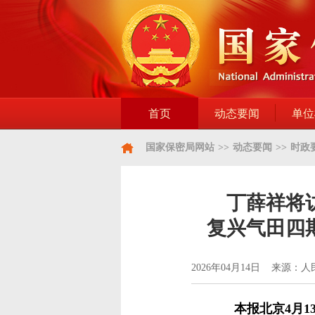
首页
动态要闻
单位
国家保密局网站
>>
动态要闻
>>
时政
丁薛祥将
复兴气田四
2026年04月14日 来源：
本报北京4月1