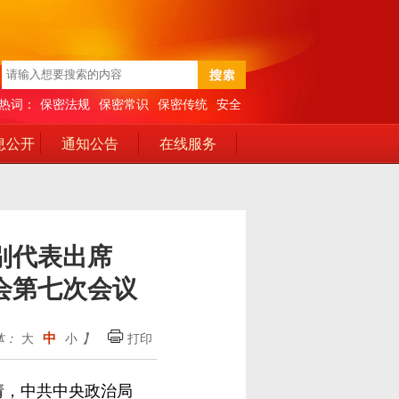
热词：
保密法规
保密常识
保密传统
安全
息公开
通知公告
在线服务
别代表出席
会第七次会议
中
体：
大
小
】
打印
请，中共中央政治局