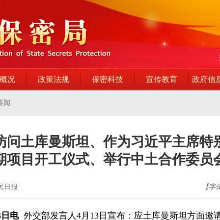
概况
政策法规
保密科技
宣传教育
政府信
要闻
访问土库曼斯坦、作为习近平主席特
期项目开工仪式、举行中土合作委员
人民日报
【字
3日电
外交部发言人4月13日宣布：应土库曼斯坦方面邀