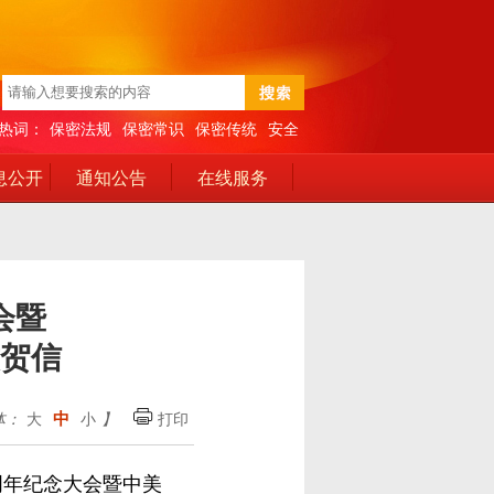
热词：
保密法规
保密常识
保密传统
安全
息公开
通知公告
在线服务
会暨
贺信
中
体：
大
小
】
打印
周年纪念大会暨中美