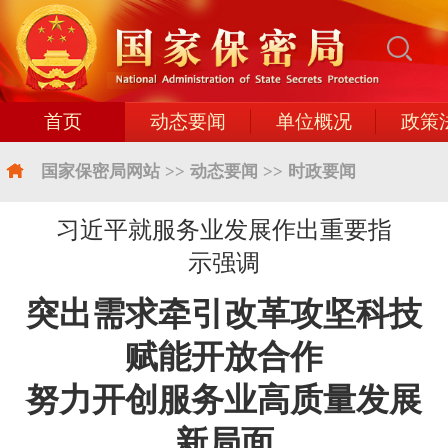
首页
动态要闻
单位概况
政策
国家保密局网站
>>
动态要闻
>>
时政要闻
习近平就服务业发展作出重要指
示强调
突出需求牵引改革攻坚科技
赋能开放合作
努力开创服务业高质量发展
新局面