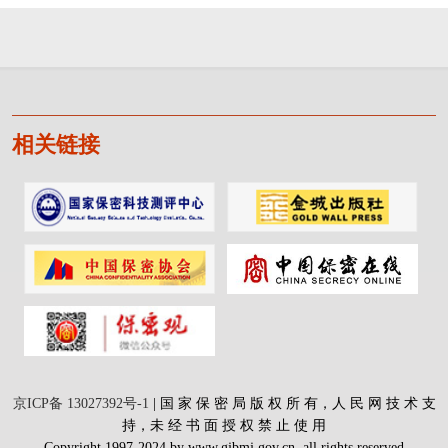
相关链接
京ICP备 13027392号-1
| 国 家 保 密 局 版 权 所 有，人 民 网 技 术 支
持，未 经 书 面 授 权 禁 止 使 用
Copyright 1997-2024 by www.gjbmj.gov.cn. all rights reserved