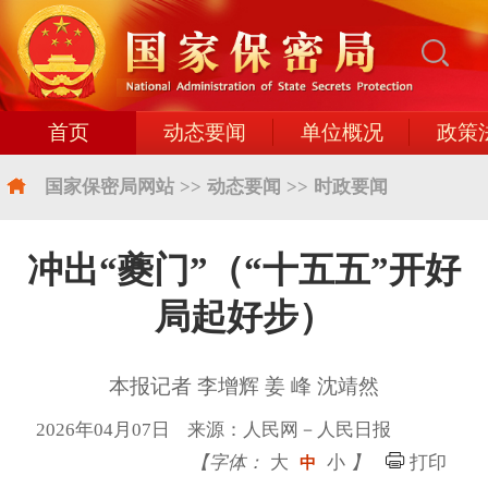
首页
动态要闻
单位概况
政策
国家保密局网站
>>
动态要闻
>>
时政要闻
冲出“夔门”（“十五五”开好
局起好步）
本报记者 李增辉 姜 峰 沈靖然
2026年04月07日 来源：人民网－人民日报
【字体：
大
小
】
打印
中