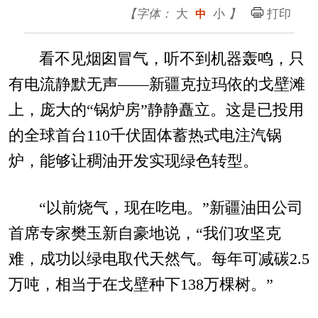
【字体：
大
小
】
打印
中
看不见烟囱冒气，听不到机器轰鸣，只
有电流静默无声——新疆克拉玛依的戈壁滩
上，庞大的“锅炉房”静静矗立。这是已投用
的全球首台110千伏固体蓄热式电注汽锅
炉，能够让稠油开发实现绿色转型。
“以前烧气，现在吃电。”新疆油田公司
首席专家樊玉新自豪地说，“我们攻坚克
难，成功以绿电取代天然气。每年可减碳2.5
万吨，相当于在戈壁种下138万棵树。”