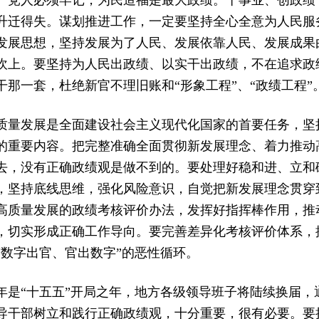
产党人必须牢记，为民造福是最大政绩。干事业、创政绩
升迁得失。谋划推进工作，一定要坚持全心全意为人民服
发展思想，坚持发展为了人民、发展依靠人民、发展成果
坎上。要坚持为人民出政绩、以实干出政绩，不在追求政
干那一套，杜绝新官不理旧账和“形象工程”、“政绩工程”
质量发展是全面建设社会主义现代化国家的首要任务，坚
的重要内容。把完整准确全面贯彻新发展理念、着力推动
去，没有正确政绩观是做不到的。要处理好稳和进、立和
，坚持底线思维，强化风险意识，自觉把新发展理念贯穿
高质量发展的政绩考核评价办法，发挥好指挥棒作用，推
，切实形成正确工作导向。要完善差异化考核评价体系，
“数字出官、官出数字”的恶性循环。
年是“十五五”开局之年，地方各级领导班子将陆续换届，
导干部树立和践行正确政绩观，十分重要，很有必要。要