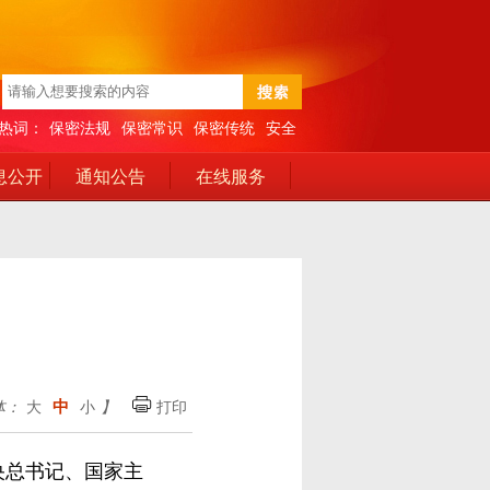
热词：
保密法规
保密常识
保密传统
安全
息公开
通知公告
在线服务
中
体：
大
小
】
打印
央总书记、国家主