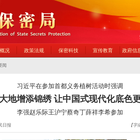
概况
政策法规
保密科技
宣传教育
政府信
要闻
习近平在参加首都义务植树活动时强调
大地增添锦绣 让中国式现代化底色
李强赵乐际王沪宁蔡奇丁薛祥李希参加
人民日报
【字