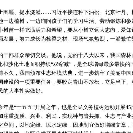
土围堰、提水浇灌……习近平接连种下油松、北京牡丹、
他一边植树，一边询问孩子们的学习生活、劳动锻炼和参
小树苗一样充满活力和希望，要从小树立远大志向，爱知
面发展，努力成长为栋梁之材。现场气氛热烈，一派繁忙
的干部群众亲切交谈。他说，党的十八大以来，我国森林
漠化和沙化土地面积持续“双缩减”，是全球增绿最多最快的
前不久，我国颁布生态环境法典，进一步筑牢了美丽中国
国建设的一项重要任务，要咬定青山不放松，立足当下、
民的大事扎实做好。
今年是“十五五”开局之年，也是全民义务植树运动开展4
加注重提质、兴业、利民，实现种与管共抓、生态与产业
化空间，以地定绿、以水定绿，因地制宜做好增绿文章，