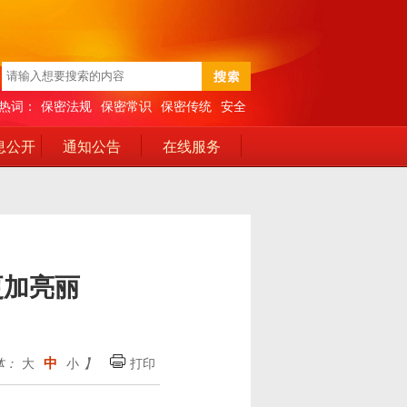
热词：
保密法规
保密常识
保密传统
安全
息公开
通知公告
在线服务
更加亮丽
中
体：
大
小
】
打印