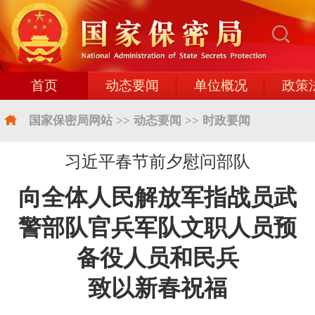
首页
动态要闻
单位概况
政策
国家保密局网站
>>
动态要闻
>>
时政要闻
习近平春节前夕慰问部队
向全体人民解放军指战员武
警部队官兵军队文职人员预
备役人员和民兵
致以新春祝福