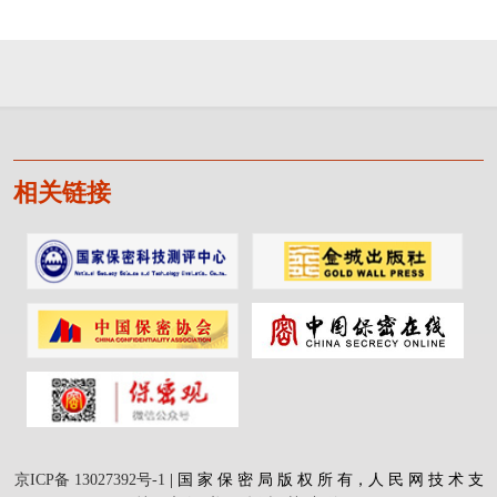
相关链接
京ICP备 13027392号-1
| 国 家 保 密 局 版 权 所 有，人 民 网 技 术 支