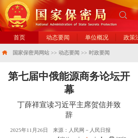
首页
动态要闻
单位概况
政策
国家保密局网站
>>
动态要闻
>>
时政要闻
第七届中俄能源商务论坛开
幕
丁薛祥宣读习近平主席贺信并致
辞
2025年11月26日 来源：人民网－人民日报