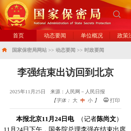
首页
动态要闻
单位概况
政策
国家保密局网站
>>
动态要闻
>>
时政要闻
李强结束出访回到北京
2025年11月25日 来源：人民网－人民日报
【字体：
大
小
】
打印
中
本报北京11月24日电
（记者
陈尚文
）
11月24日下午，国务院总理李强在结束出席