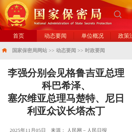
首页
动态要闻
单位概况
政策
国家保密局网站
>>
动态要闻
>>
时政要闻
李强分别会见格鲁吉亚总理
科巴希泽、
塞尔维亚总理马楚特、尼日
利亚众议长塔杰丁
2025年11月05日 来源： 人民网－人民日报