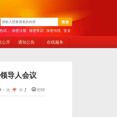
热词：
保密法规
保密常识
保密传统
安全
息公开
通知公告
在线服务
领导人会议
中
体：
大
小
】
打印