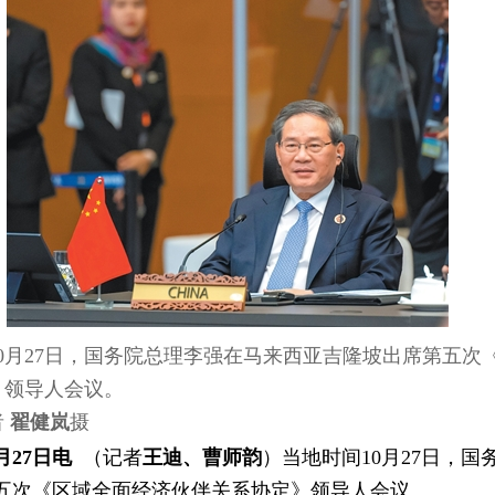
0月27日，国务院总理李强在马来西亚吉隆坡出席第五次
》领导人会议。
者
翟健岚
摄
月27日电
（记者
王迪、曹师韵
）当地时间10月27日，
五次《区域全面经济伙伴关系协定》领导人会议。