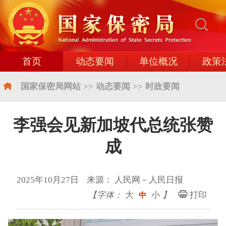
首页
动态要闻
单位概况
政策
国家保密局网站
>>
动态要闻
>>
时政要闻
李强会见新加坡代总统张赞
成
2025年10月27日 来源： 人民网－人民日报
【字体：
大
小
】
打印
中