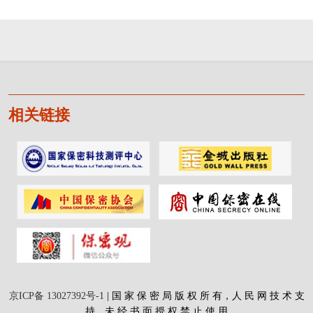
相关链接
京ICP备 13027392号-1
| 国 家 保 密 局 版 权 所 有，人 民 网 技 术 支
持，未 经 书 面 授 权 禁 止 使 用