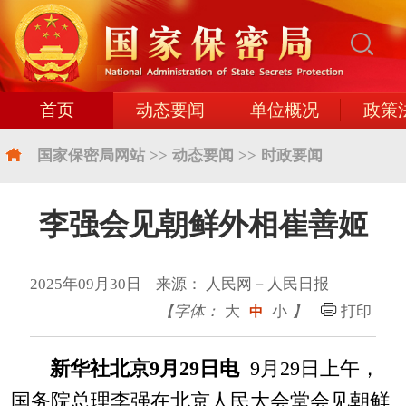
首页
动态要闻
单位概况
政策
国家保密局网站
>>
动态要闻
>>
时政要闻
李强会见朝鲜外相崔善姬
2025年09月30日 来源： 人民网－人民日报
【字体：
大
小
】
打印
中
新华社北京9月29日电
9月29日上午，
国务院总理李强在北京人民大会堂会见朝鲜