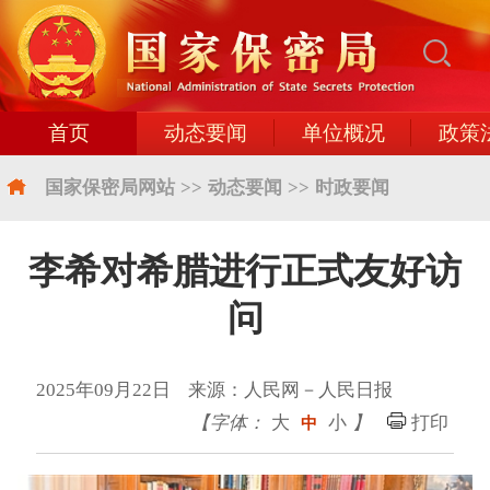
首页
动态要闻
单位概况
政策
国家保密局网站
>>
动态要闻
>>
时政要闻
李希对希腊进行正式友好访
问
2025年09月22日 来源：人民网－人民日报
【字体：
大
小
】
打印
中