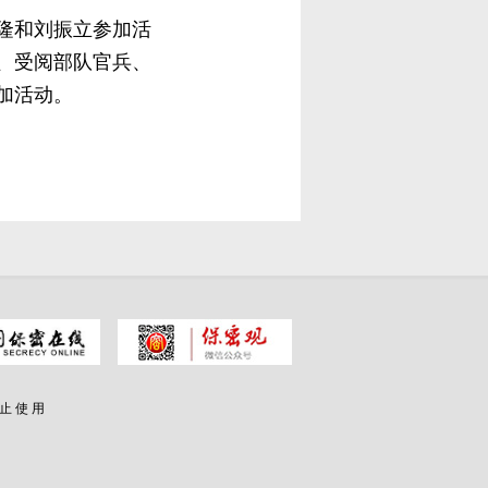
隆和刘振立参加活
、受阅部队官兵、
加活动。
 止 使 用