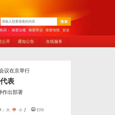
热词：
保密法规
保密常识
保密传统
安全
息公开
通知公告
在线服务
会议在京举行
代表
神作出部署
中
体：
大
小
】
打印