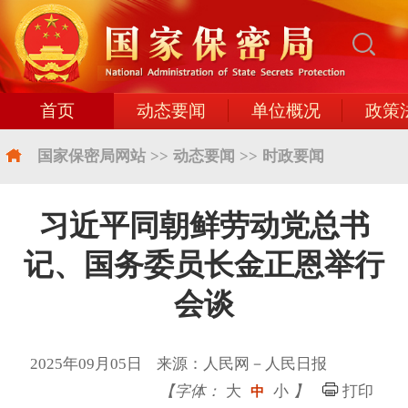
首页
动态要闻
单位概况
政策
国家保密局网站
>>
动态要闻
>>
时政要闻
习近平同朝鲜劳动党总书
记、国务委员长金正恩举行
会谈
2025年09月05日 来源：人民网－人民日报
【字体：
大
小
】
打印
中