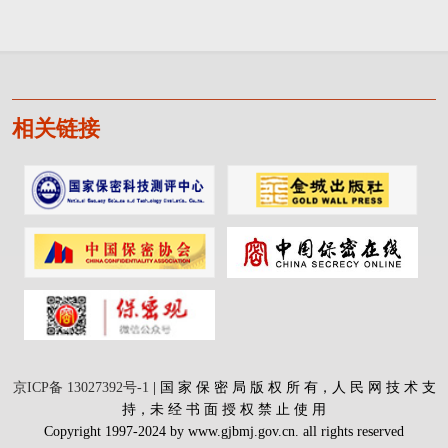
相关链接
京ICP备 13027392号-1
| 国 家 保 密 局 版 权 所 有，人 民 网 技 术 支
持，未 经 书 面 授 权 禁 止 使 用
Copyright 1997-2024 by www.gjbmj.gov.cn. all rights reserved