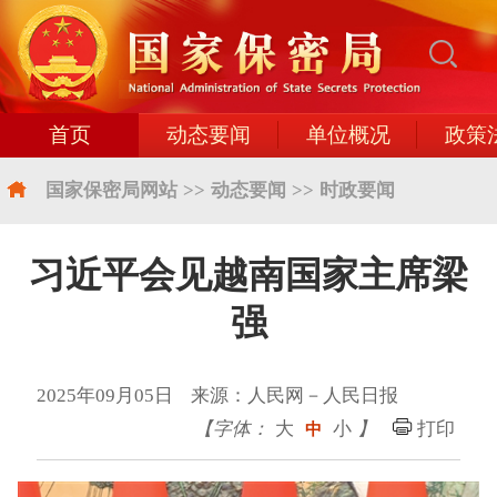
首页
动态要闻
单位概况
政策
国家保密局网站
>>
动态要闻
>>
时政要闻
习近平会见越南国家主席梁
强
2025年09月05日 来源：人民网－人民日报
【字体：
大
小
】
打印
中