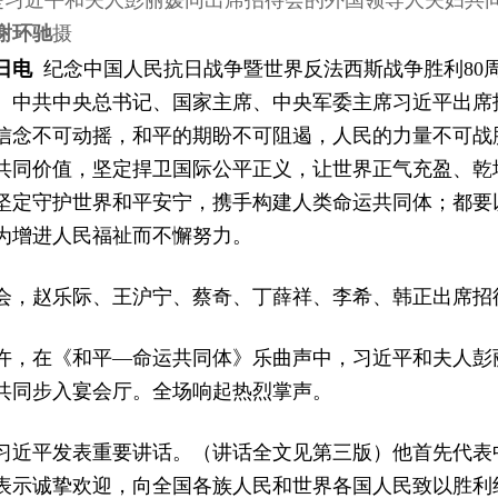
是习近平和夫人彭丽媛同出席招待会的外国领导人夫妇共
谢环驰
摄
日电
纪念中国人民抗日战争暨世界反法西斯战争胜利80
。中共中央总书记、国家主席、中央军委主席习近平出席
信念不可动摇，和平的期盼不可阻遏，人民的力量不可战
共同价值，坚定捍卫国际公平正义，让世界正气充盈、乾
坚定守护世界和平安宁，携手构建人类命运共同体；都要
为增进人民福祉而不懈努力。
会，赵乐际、王沪宁、蔡奇、丁薛祥、李希、韩正出席招
0分许，在《和平—命运共同体》乐曲声中，习近平和夫人
共同步入宴会厅。全场响起热烈掌声。
习近平发表重要讲话。（讲话全文见第三版）他首先代表
表示诚挚欢迎，向全国各族人民和世界各国人民致以胜利