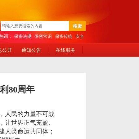
热词：
保密法规
保密常识
保密传统
安全
息公开
通知公告
在线服务
利80周年
，人民的力量不可战
，让世界正气充盈、
建人类命运共同体；