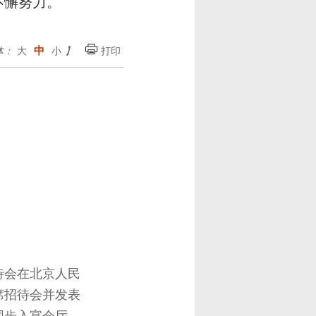
不懈努力。
中
体：
大
小
】
打印
待会在北京人民
席招待会并发表