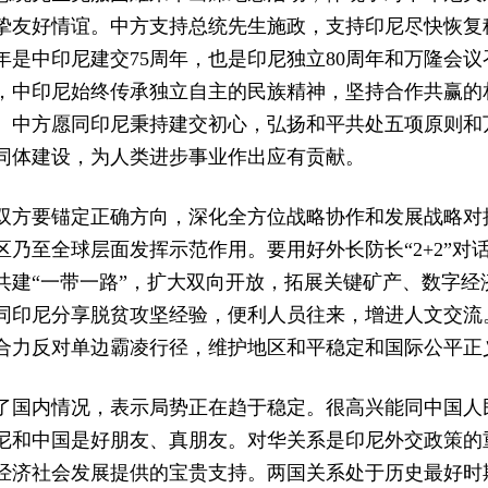
挚友好情谊。中方支持总统先生施政，支持印尼尽快恢复
是中印尼建交75周年，也是印尼独立80周年和万隆会议
，中印尼始终传承独立自主的民族精神，坚持合作共赢的
。中方愿同印尼秉持建交初心，弘扬和平共处五项原则和
同体建设，为人类进步事业作出应有贡献。
双方要锚定正确方向，深化全方位战略协作和发展战略对
区乃至全球层面发挥示范作用。要用好外长防长“2+2”对
共建“一带一路”，扩大双向开放，拓展关键矿产、数字经
同印尼分享脱贫攻坚经验，便利人员往来，增进人文交流
合力反对单边霸凌行径，维护地区和平稳定和国际公平正
了国内情况，表示局势正在趋于稳定。很高兴能同中国人
印尼和中国是好朋友、真朋友。对华关系是印尼外交政策的
经济社会发展提供的宝贵支持。两国关系处于历史最好时