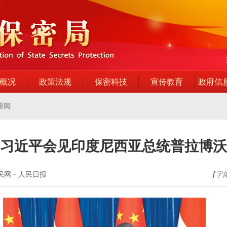
概况
政策法规
保密科技
宣传教育
政府信
要闻
习近平会见印度尼西亚总统普拉博沃
人民网－人民日报
【字