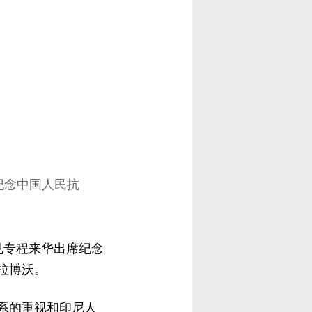
纪念中国人民抗
。
见专程来华出席纪念
拉博沃。
系的重视和印尼人