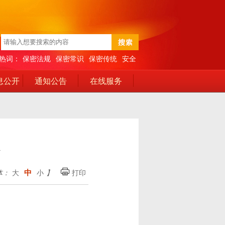
热词：
保密法规
保密常识
保密传统
安全
息公开
通知公告
在线服务
中
体：
大
小
】
打印