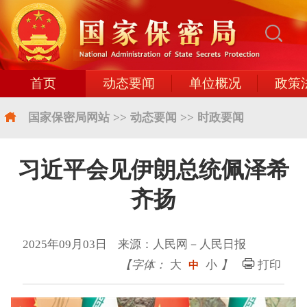
首页
动态要闻
单位概况
政策
国家保密局网站
>>
动态要闻
>>
时政要闻
习近平会见伊朗总统佩泽希
齐扬
2025年09月03日 来源：人民网－人民日报
【字体：
大
小
】
打印
中