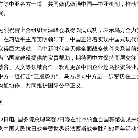
方等中亚各方一道，共同做优做强中国—中亚机制，推动
展。
热烈祝贺上合组织天津峰会取得圆满成功，表示乌方全力
。在习近平主席英明领导下，中国正沿着实现中国式现代
取得巨大成就。乌中新时代全天候全面战略伙伴关系当前
为乌国家建设提供的宝贵帮助，期待同中方保持高层交往
减贫、人文等领域合作，欢迎更多中国企业赴乌投资兴业
中方一道打击“三股势力”。乌方愿同中方进一步密切在上
沟通协作，共同维护国际公平正义。
见。
2日电
国务院总理李强2日晚在北京钓鱼台国宾馆会见来华
念中国人民抗日战争暨世界反法西斯战争胜利80周年活动