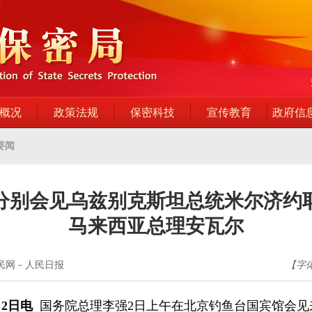
概况
政策法规
保密科技
宣传教育
政府信
要闻
分别会见乌兹别克斯坦总统米尔济约
马来西亚总理安瓦尔
人民网－人民日报
【字
2日电
国务院总理李强2日上午在北京钓鱼台国宾馆会见来