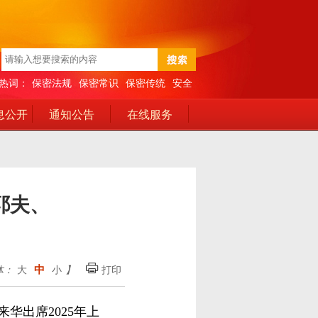
热词：
保密法规
保密常识
保密传统
安全
息公开
通知公告
在线服务
耶夫、
中
体：
大
小
】
打印
华出席2025年上