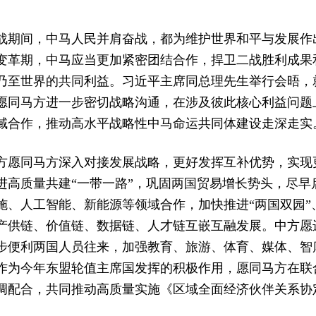
战期间，中马人民并肩奋战，都为维护世界和平与发展作
变革期，中马应当更加紧密团结合作，捍卫二战胜利成果
乃至世界的共同利益。习近平主席同总理先生举行会晤，
愿同马方进一步密切战略沟通，在涉及彼此核心利益问题
域合作，推动高水平战略性中马命运共同体建设走深走实
方愿同马方深入对接发展战略，更好发挥互补优势，实现
进高质量共建“一带一路”，巩固两国贸易增长势头，尽早
施、人工智能、新能源等领域合作，加快推进“两国双园”
产供链、价值链、数据链、人才链互嵌互融发展。中方愿
步便利两国人员往来，加强教育、旅游、体育、媒体、智
作为今年东盟轮值主席国发挥的积极作用，愿同马方在联
调配合，共同推动高质量实施《区域全面经济伙伴关系协