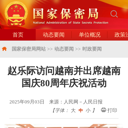
首页
动态要闻
单位概况
政策
国家保密局网站
>>
动态要闻
>>
时政要闻
赵乐际访问越南并出席越南
国庆80周年庆祝活动
2025年09月03日 来源：人民网－人民日报
【字体：
大
小
】
打印
中