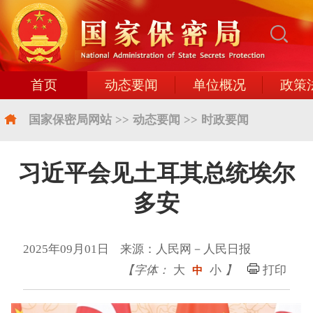
首页
动态要闻
单位概况
政策
国家保密局网站
>>
动态要闻
>>
时政要闻
习近平会见土耳其总统埃尔
多安
2025年09月01日 来源：人民网－人民日报
【字体：
大
小
】
打印
中