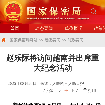
首页
动态要闻
单位概况
政策
国家保密局网站
>>
动态要闻
>>
时政要闻
赵乐际将访问越南并出席重
大纪念活动
2025年08月29日 来源：人民网－人民日报
【字体：
大
小
】
打印
中