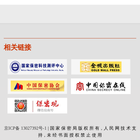
相关链接
京ICP备 13027392号-1
| 国 家 保 密 局 版 权 所 有，人 民 网 技 术 支
持，未 经 书 面 授 权 禁 止 使 用