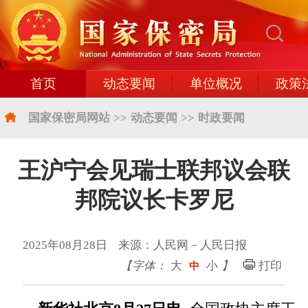
首页
动态要闻
单位概况
政策
国家保密局网站
>>
动态要闻
>>
时政要闻
王沪宁会见瑞士联邦议会联
邦院议长卡罗尼
2025年08月28日 来源：人民网－人民日报
【字体：
大
小
】
打印
中